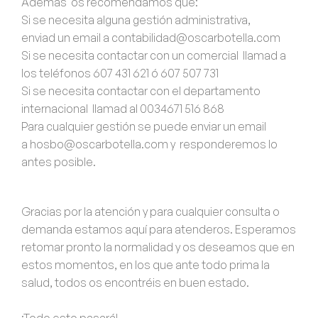
Además os recomendamos que:
Si se necesita alguna gestión administrativa,
enviad un email a
contabilidad@oscarbotella.com
Si se necesita contactar con un comercial llamad a
los teléfonos
607 431 621
ó
607 507 731
Si se necesita contactar con el departamento
internacional llamad al
0034671 516 868
Para cualquier gestión se puede enviar un email
a
hosbo@oscarbotella.com
y responderemos lo
antes posible.
Gracias por la atención y para cualquier consulta o
demanda estamos aquí para atenderos. Esperamos
retomar pronto la normalidad y os deseamos que en
estos momentos, en los que ante todo prima la
salud, todos os encontréis en buen estado.