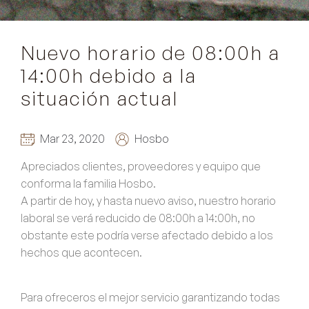
Nuevo horario de 08:00h a
14:00h debido a la
situación actual
Mar 23, 2020
Hosbo
Apreciados clientes, proveedores y equipo que
conforma la familia Hosbo.
A partir de hoy, y hasta nuevo aviso, nuestro horario
laboral se verá reducido de
08:00h a 14:00h
, no
obstante este podría verse afectado debido a los
hechos que acontecen.
Para ofreceros el mejor servicio garantizando todas