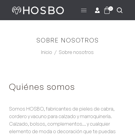
0
SOBRE NOSOTROS
Inicio
/
Sobre nosotros
Quiénes somos
Somos HOSBO, fabricantes de pieles de cabra,
cordero y vacuno para calzado y marroquinería.
Calzado, bolsos, complementos… y cualquier
elemento de moda o decoración que te puedas