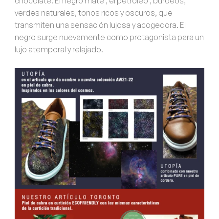
chocolate.
El negro mate , el petróleo , burdeos,
verdes naturales, tonos ricos y oscuros, que
transmiten una
sensación lujosa y acogedora.
El
negro surge nuevamente como protagonista
para un
lujo atemporal y relajado.