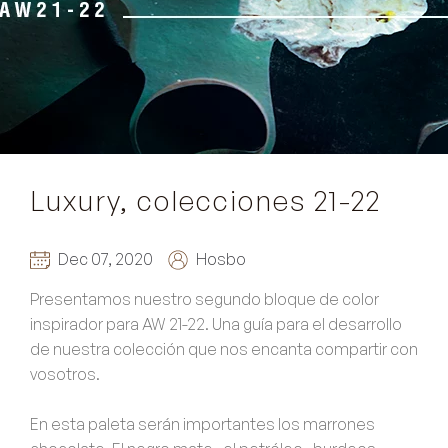
Luxury, colecciones 21-22
Dec 07, 2020
Hosbo
Presentamos nuestro segundo bloque de color
inspirador para AW 21-22. Una
guía para el desarrollo
de nuestra colección
que nos encanta compartir con
vosotros.
En esta paleta
serán importantes los marrones