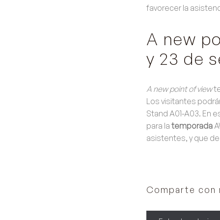
favorecer la asistenc
A new poi
y 23 de 
A new point of view
te
Los visitantes podrá
Stand A01-A03.
En e
para la
temporada
A
asistentes, y que de
Comparte con 