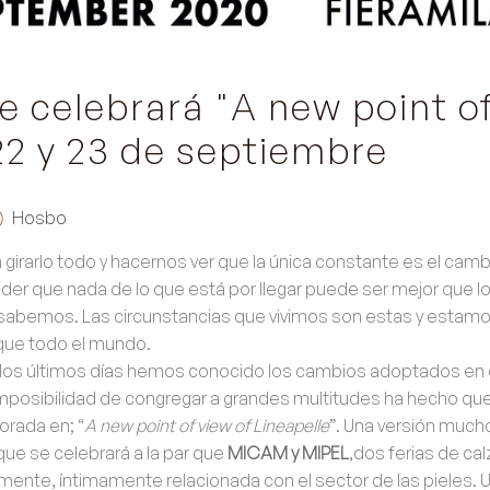
e celebrará "A new point o
 22 y 23 de septiembre
Hosbo
girarlo todo y hacernos ver que la única constante es el cambi
der que nada de lo que está por llegar puede ser mejor que lo 
 sabemos. Las circunstancias que vivimos son estas y estam
 que todo el mundo.
 los últimos días hemos conocido los cambios adoptados en e
 imposibilidad de congregar a grandes multitudes ha hecho qu
orada en; “
A new point of view of Lineapelle
”. Una versión much
ue se celebrará a la par que
MICAM y MIPEL
,dos ferias de cal
amente, íntimamente relacionada con el sector de las pieles.