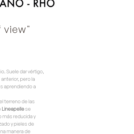
f view"
o. Suele dar vértigo,
anterior, pero la
os aprendiendo a
l terreno de las
e
Lineapelle
se
o más reducida y
zado y
pieles de
 Una manera de