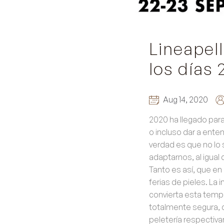
Lineapell
los días
Aug 14, 2020
2020 ha llegado para 
o incluso dar a enten
verdad es que no lo
adaptarnos, al igual
Tanto es así, que en
ferias de pieles. La
convierta esta temp
totalmente segura, q
peletería respectiv