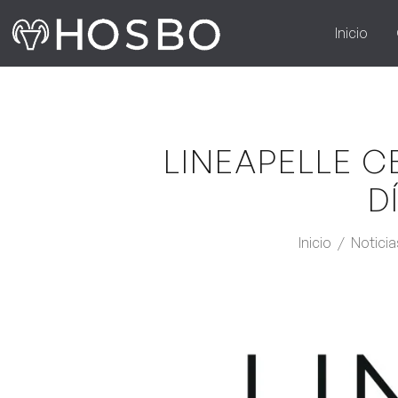
Inicio
LINEAPELLE C
D
Inicio
/
Noticia