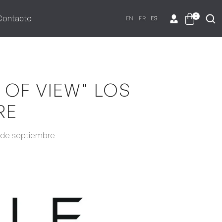
0
Contacto
EN
FR
ES
 OF VIEW" LOS
RE
23 de septiembre