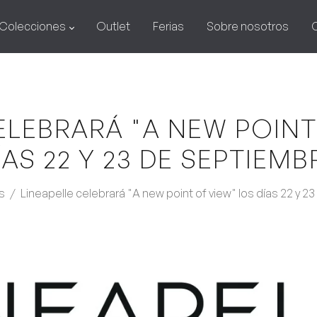
Colecciones
Outlet
Ferias
Sobre nosotros
ELEBRARÁ "A NEW POINT
ÍAS 22 Y 23 DE SEPTIEMB
s
/
Lineapelle celebrará "A new point of view" los días 22 y 