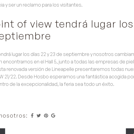
ia y ser un reclamo para los visitantes.
nt of view tendrá lugar lo
septiembre
ndrá lugar los días
22 y 23 de septiembre
y nosotros cambiamo
n encontrarnos en el
Hall 5
, junto a todas las empresas de piel
sta renovada versión de Lineapelle presentaremos todas nu
W 21/22.
Desde Hosbo esperamos una fantástica acogida por 
ntro de la excepcionalidad, la feria sea todo un éxito.
nosotros: