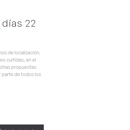
s días
22
s de localización.
es curtidas, en el
estras propuestas
parte de todos los