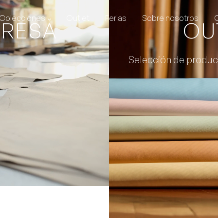
Colecciones
Outlet
Ferias
Sobre nosotros
PRESA
OU
Selección de produc