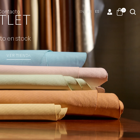
0
Contacto
EN
FR
ES
TLET
to en stock
VER TIENDA