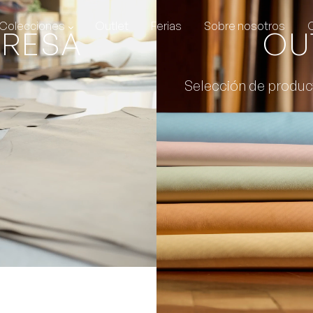
Colecciones
Outlet
Ferias
Sobre nosotros
PRESA
OU
Selección de produc