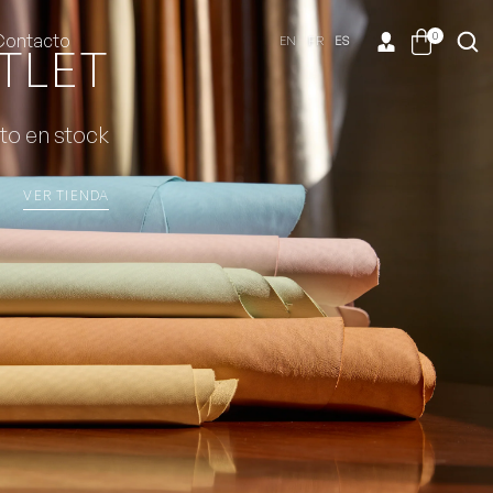
0
Contacto
EN
FR
ES
TLET
to en stock
VER TIENDA