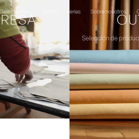
Colecciones
Outlet
Ferias
Sobre nosotros
PRESA
OU
Selección de produc