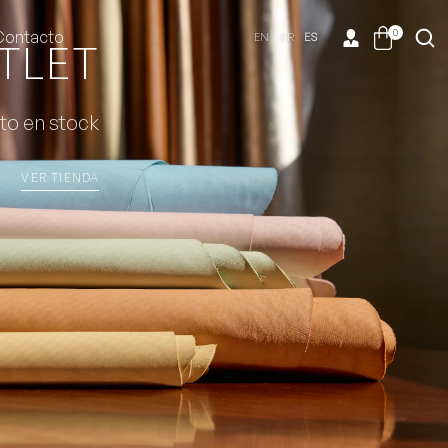
0
Contacto
EN
FR
ES
TLET
to en stock
VER TIENDA