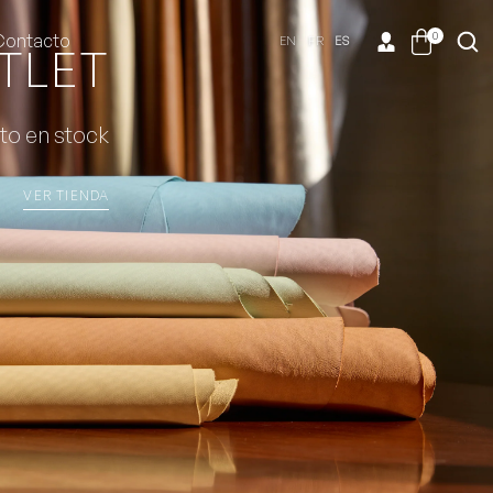
0
Contacto
EN
FR
ES
TLET
to en stock
VER TIENDA