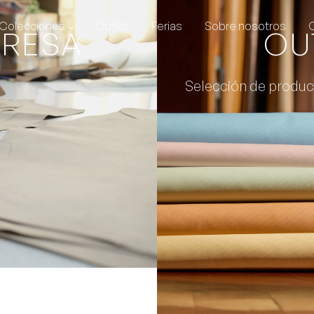
Colecciones
Outlet
Ferias
Sobre nosotros
PRESA
OU
Selección de produc