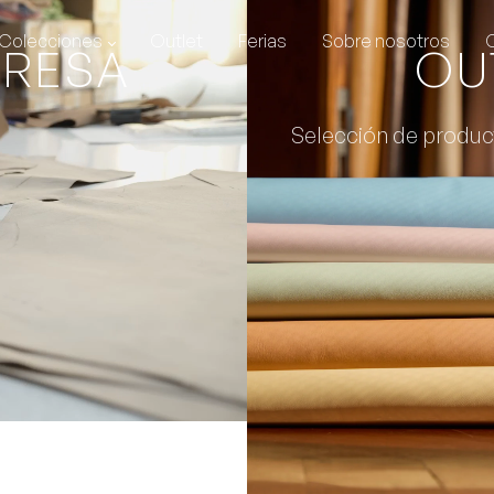
Colecciones
Outlet
Ferias
Sobre nosotros
PRESA
OU
Selección de produc