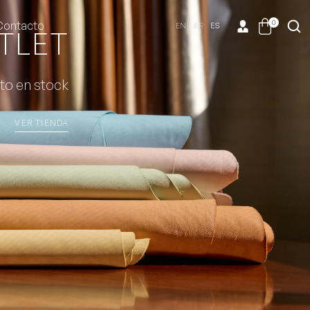
0
Contacto
EN
FR
ES
TLET
to en stock
VER TIENDA