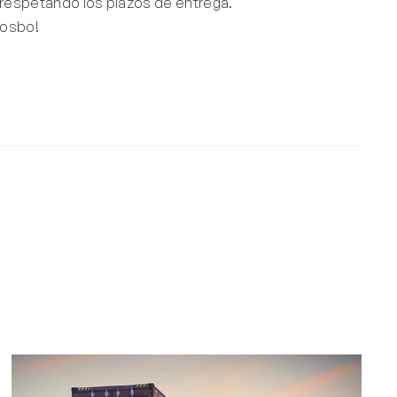
respetando los plazos de entrega.
Hosbo!