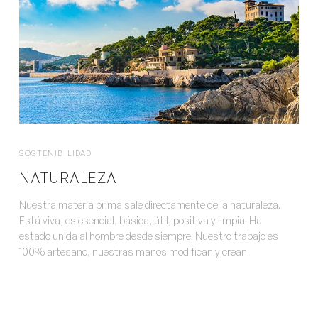
SOSTENIBILIDAD
NATURALEZA
Nuestra materia prima sale directamente de la naturaleza.
Está viva, es esencial, básica, útil, positiva y limpia. Ha
estado unida al hombre desde siempre. Nuestro trabajo es
100% artesano, nuestras manos modifican y crean.