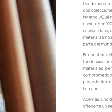
Desde nuestros
dos coleccione
invierno. ¿Qué 
espíritu sea 1
nuevas ideas, c
materializamos
parte del mund
En nuestras co
tendencias en
materiales, pe
comprometidos
procedentes de
humano.
Además, uno de
ofrecerte un se