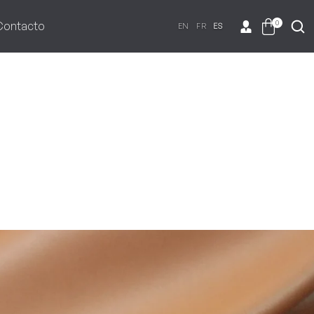
0
Contacto
EN
FR
ES