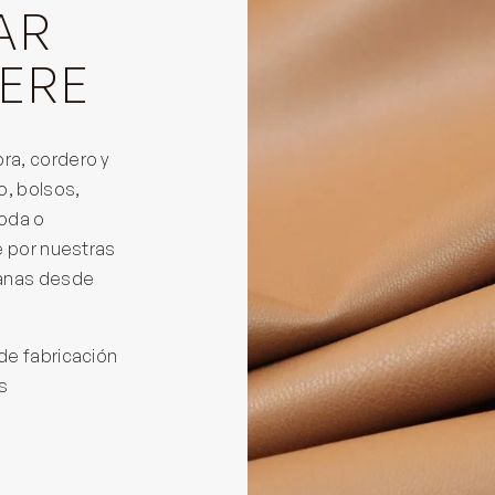
AR
ERE
ra, cordero y
o, bolsos,
oda o
e por nuestras
sanas desde
de fabricación
s