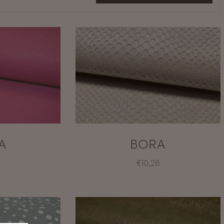
A
BORA
€10,28