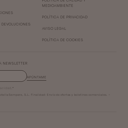
POLÍTICA DE CALIDAD Y
MEDIOAMBIENTE
CIONES
POLÍTICA DE PRIVACIDAD
Y DEVOLUCIONES
AVISO LEGAL
POLÍTICA DE COOKIES
A NEWSLETTER
APÚNTAME
vacidad
.*
otella Sempere, S.L.
Finalidad:
Envío de ofertas y boletines comerciales.
+