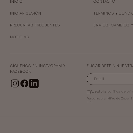
INICIO
CONTACTO
INICIAR SESIÓN
TERMINOS Y CONDI
PREGUNTAS FRECUENTES
ENVÍOS, CAMBIOS 
NOTICIAS
SÍGUENOS EN INSTAGRAM Y
SUSCRÍBETE A NUESTR
FACEBOOK
Acepto la
política de pri
Responsable:
Hijos de Oscar B
Info
.