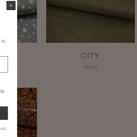
 tu
OLIS
CITY
€14,25
de
vas.