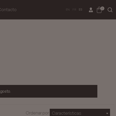
0
Contacto
EN
FR
ES
agosto
.
Ordenar por
Características