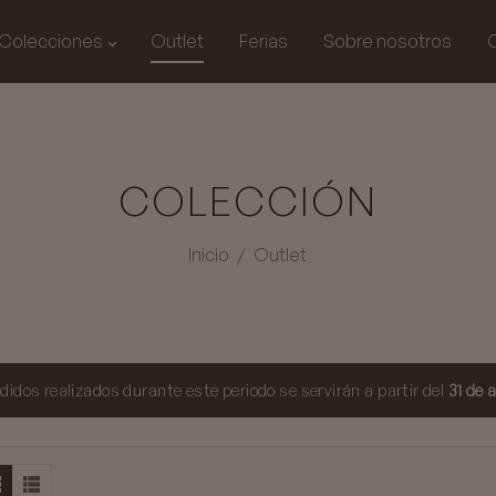
Colecciones
Outlet
Ferias
Sobre nosotros
COLECCIÓN
Inicio
/
Outlet
didos realizados durante este periodo se servirán a partir del
31 de 