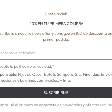
Únete al club
-10% EN TU
PRIMERA COMPRA
scríbete a nuestra newsletter y consigue un 10% de descuento en
primer pedido.
NANCY
METROP
€12,78
€10,80
cepto la
política de privacidad
.*
ponsable:
Hijos de Oscar Botella Sempere, S.L.
Finalidad:
Envío 
mociones y boletines comerciales.
+ Info
.
SUSCRIBIRME
más, sé el primero en enterarte de novedades y ofertas exclusi