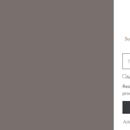
Su
A
Res
pro
Ade