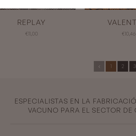
REPLAY
VALENT
€11,00
€10,46
1
2
3
ESPECIALISTAS EN LA FABRICACI
VACUNO PARA EL SECTOR DE