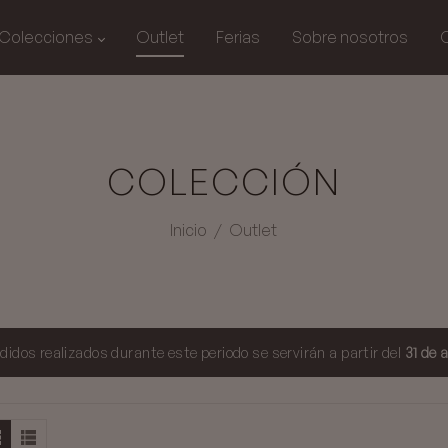
Colecciones
Outlet
Ferias
Sobre nosotros
COLECCIÓN
Inicio
/
Outlet
didos realizados durante este periodo se servirán a partir del
31 de 