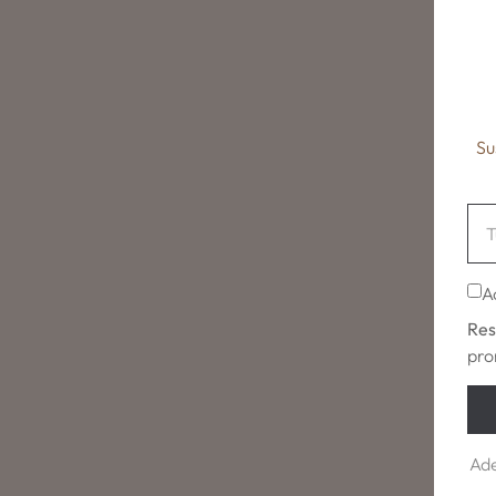
Su
A
Res
pro
Ade