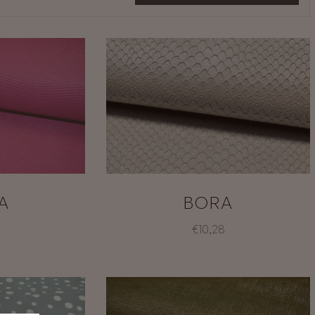
A
BORA
€10,28