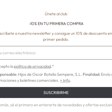
Únete al club
-10% EN TU
PRIMERA COMPRA
scríbete a nuestra newsletter y consigue un 10% de descuento en
primer pedido.
NANCY
METROP
€12,78
€10,80
cepto la
política de privacidad
.*
ponsable:
Hijos de Oscar Botella Sempere, S.L.
Finalidad:
Envío 
mociones y boletines comerciales.
+ Info
.
SUSCRIBIRME
más, sé el primero en enterarte de novedades y ofertas exclusi