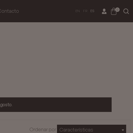
0
Contacto
EN
FR
ES
agosto
.
Ordenar por
Características