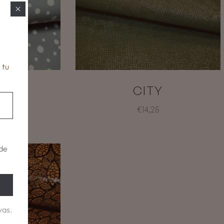
 tu
OLIS
CITY
€14,25
de
vas.