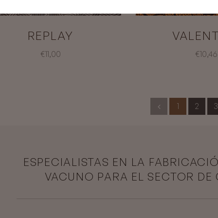
REPLAY
VALENT
€11,00
€10,46
1
2
3
ESPECIALISTAS EN LA FABRICACI
VACUNO PARA EL SECTOR DE