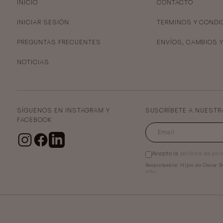
INICIO
CONTACTO
INICIAR SESIÓN
TERMINOS Y CONDI
PREGUNTAS FRECUENTES
ENVÍOS, CAMBIOS 
NOTICIAS
SÍGUENOS EN INSTAGRAM Y
SUSCRÍBETE A NUESTR
FACEBOOK
Acepto la
política de pri
Responsable:
Hijos de Oscar B
Info
.