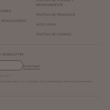
POLÍTICA DE CALIDAD Y
MEDIOAMBIENTE
CIONES
POLÍTICA DE PRIVACIDAD
Y DEVOLUCIONES
AVISO LEGAL
POLÍTICA DE COOKIES
A NEWSLETTER
APÚNTAME
vacidad
.*
otella Sempere, S.L.
Finalidad:
Envío de ofertas y boletines comerciales.
+