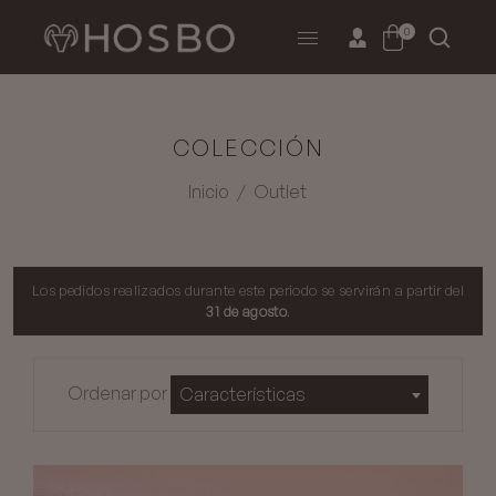
0
COLECCIÓN
Inicio
/
Outlet
Los pedidos realizados durante este periodo se servirán a partir del
31 de agosto
.
Ordenar por
Características