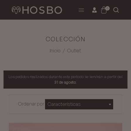
0
COLECCIÓN
Inicio
/
Outlet
Los pedidos realizados durante este periodo se servirán a partir del
31 de agosto
.
Ordenar por
Características