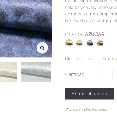
Piel de cabra acabada, lija
colores y calvas. Tacto sed
de moda y otros complemen
La medida de nuestras piel
COLOR:
AZUCAR
Disponibilidad:
¡En stoc
-
Cantidad:
Añadir al carrito
↺
Envíos y Devoluciones