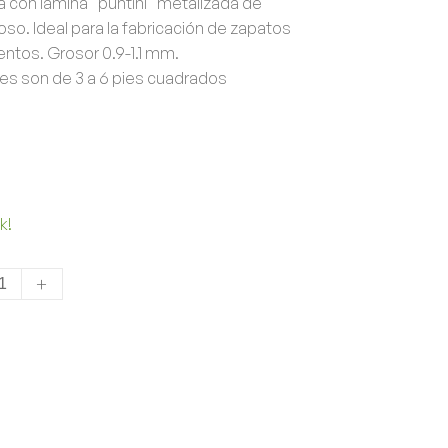
da con lámina "puntini" metalizada de
oso. Ideal para la fabricación de zapatos
tos. Grosor 0.9-1.1 mm.
es son de 3 a 6 pies cuadrados
k!
+