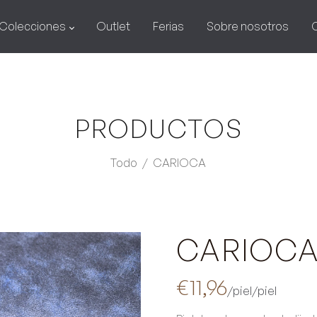
Colecciones
Outlet
Ferias
Sobre nosotros
PRODUCTOS
Todo
/
CARIOCA
CARIOC
€11,96
/piel
/piel