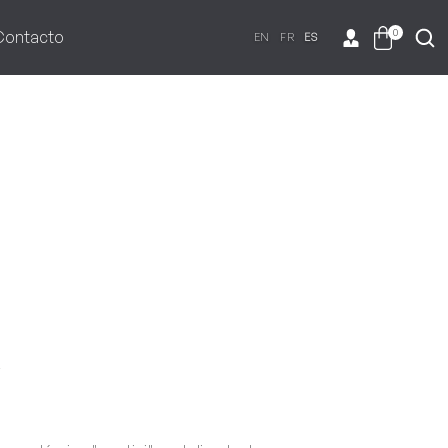
0
Contacto
EN
FR
ES
A