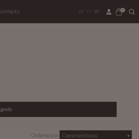
0
Contacto
EN
FR
ES
agosto
.
Ordenar por
Características