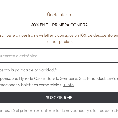
Únete al club
-10% EN TU
PRIMERA COMPRA
scríbete a nuestra newsletter y consigue un 10% de descuento en
primer pedido.
NANCY
METROP
€12,78
€10,80
cepto la
política de privacidad
.*
ponsable:
Hijos de Oscar Botella Sempere, S.L.
Finalidad:
Envío 
mociones y boletines comerciales.
+ Info
.
SUSCRIBIRME
más, sé el primero en enterarte de novedades y ofertas exclusi