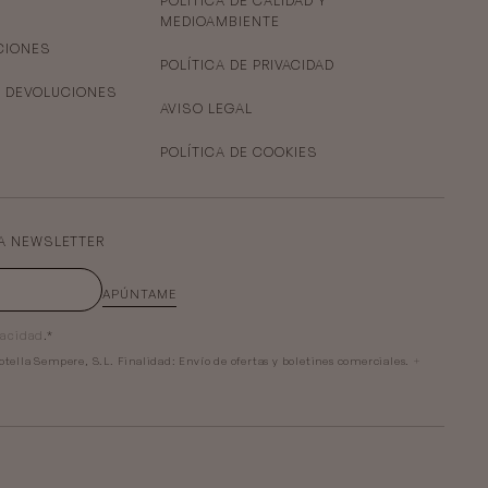
POLÍTICA DE CALIDAD Y
MEDIOAMBIENTE
CIONES
POLÍTICA DE PRIVACIDAD
Y DEVOLUCIONES
AVISO LEGAL
POLÍTICA DE COOKIES
A NEWSLETTER
APÚNTAME
vacidad
.*
otella Sempere, S.L.
Finalidad:
Envío de ofertas y boletines comerciales.
+