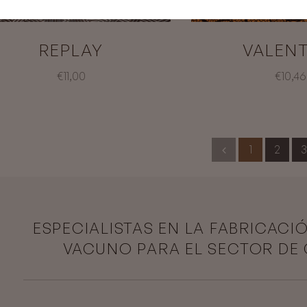
REPLAY
VALENT
€11,00
€10,46
1
2
3
ESPECIALISTAS EN LA FABRICACI
VACUNO PARA EL SECTOR DE