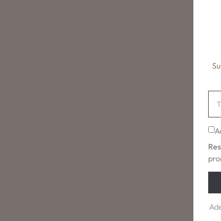
Su
A
Res
pro
Ade