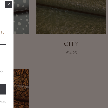
 tu
OLIS
CITY
€14,25
de
vas.