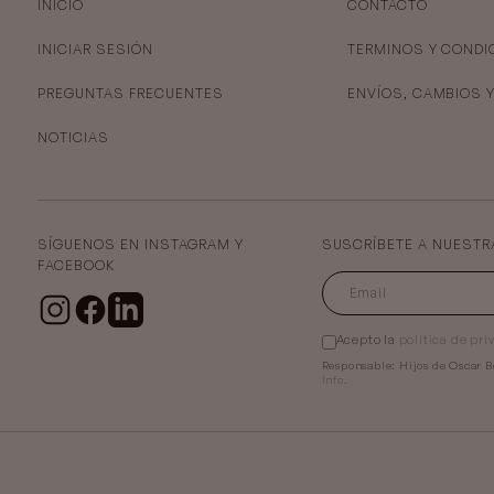
INICIO
CONTACTO
INICIAR SESIÓN
TERMINOS Y CONDI
PREGUNTAS FRECUENTES
ENVÍOS, CAMBIOS 
NOTICIAS
SÍGUENOS EN INSTAGRAM Y
SUSCRÍBETE A NUESTR
FACEBOOK
Acepto la
política de pri
Responsable:
Hijos de Oscar B
Info
.