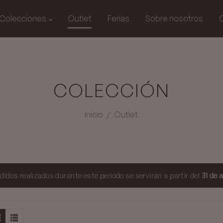
Colecciones
Outlet
Ferias
Sobre nosotros
COLECCIÓN
Inicio
/
Outlet
didos realizados durante este periodo se servirán a partir del
31 de 