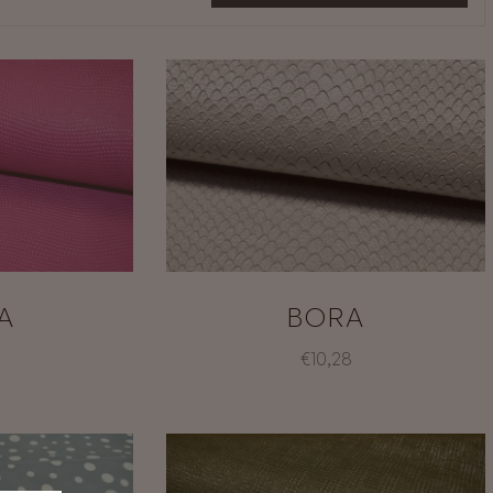
A
BORA
€10,28