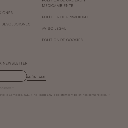
POLÍTICA DE CALIDAD Y
MEDIOAMBIENTE
CIONES
POLÍTICA DE PRIVACIDAD
Y DEVOLUCIONES
AVISO LEGAL
POLÍTICA DE COOKIES
A NEWSLETTER
APÚNTAME
vacidad
.*
otella Sempere, S.L.
Finalidad:
Envío de ofertas y boletines comerciales.
+