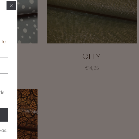
 tu
OLIS
CITY
€14,25
de
vas.