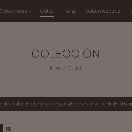
Colecciones
Outlet
Ferias
Sobre nosotros
COLECCIÓN
Inicio
/
Outlet
didos realizados durante este periodo se servirán a partir del
31 de 