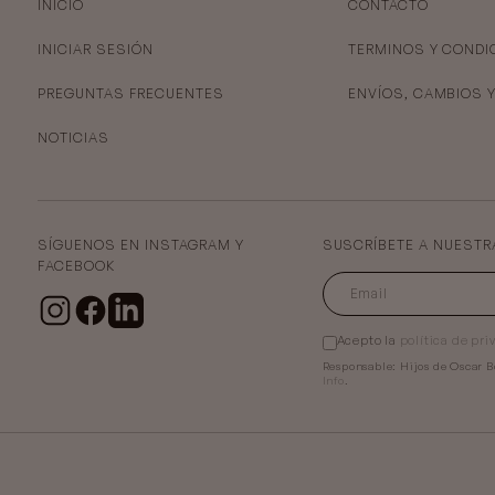
INICIO
CONTACTO
INICIAR SESIÓN
TERMINOS Y CONDI
PREGUNTAS FRECUENTES
ENVÍOS, CAMBIOS 
NOTICIAS
SÍGUENOS EN INSTAGRAM Y
SUSCRÍBETE A NUESTR
FACEBOOK
Acepto la
política de pri
Responsable:
Hijos de Oscar B
Info
.