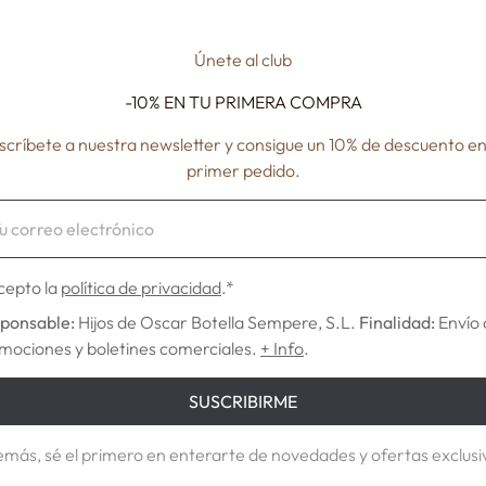
Únete al club
-10% EN TU
PRIMERA COMPRA
scríbete a nuestra newsletter y consigue un 10% de descuento en
primer pedido.
NANCY
METROP
€12,78
€10,80
cepto la
política de privacidad
.*
ponsable:
Hijos de Oscar Botella Sempere, S.L.
Finalidad:
Envío 
mociones y boletines comerciales.
+ Info
.
SUSCRIBIRME
más, sé el primero en enterarte de novedades y ofertas exclusi