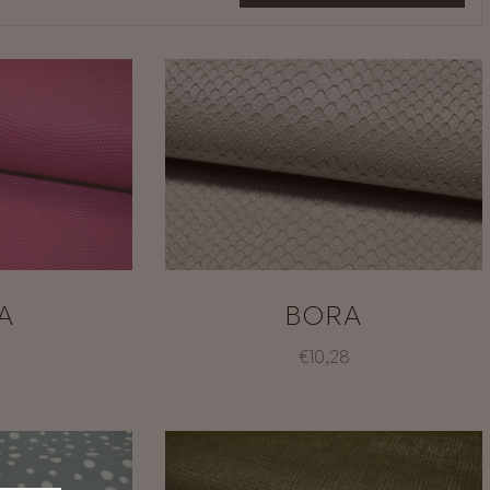
A
BORA
€10,28