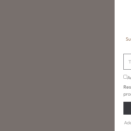
Su
A
Res
pro
Ade