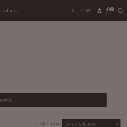
0
Contacto
EN
FR
ES
agosto
.
Ordenar por
Características