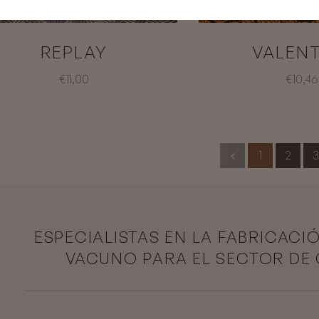
REPLAY
VALENT
€11,00
€10,46
1
2
3
ESPECIALISTAS EN LA FABRICACI
VACUNO PARA EL SECTOR DE