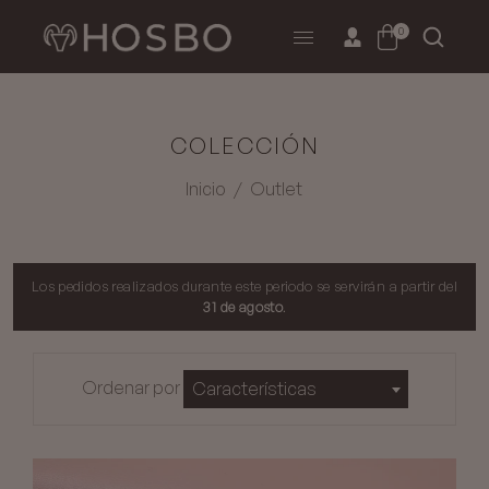
0
COLECCIÓN
Inicio
/
Outlet
Los pedidos realizados durante este periodo se servirán a partir del
31 de agosto
.
Ordenar por
Características