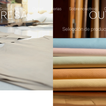
Colecciones
Outlet
Ferias
Sobre nosotros
PRESA
OU
Selección de produc