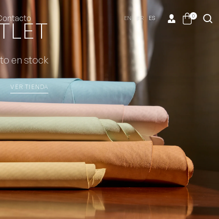
0
Contacto
EN
FR
ES
TLET
to en stock
VER TIENDA