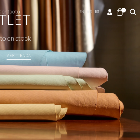
0
Contacto
EN
FR
ES
TLET
to en stock
VER TIENDA