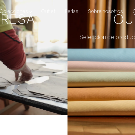
Colecciones
Outlet
Ferias
Sobre nosotros
PRESA
OU
Selección de produc