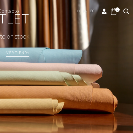
0
Contacto
EN
FR
ES
TLET
to en stock
VER TIENDA