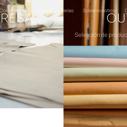
Colecciones
Outlet
Ferias
Sobre nosotros
PRESA
OU
Selección de produc