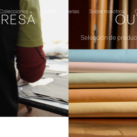
Colecciones
Outlet
Ferias
Sobre nosotros
PRESA
OU
Selección de produc