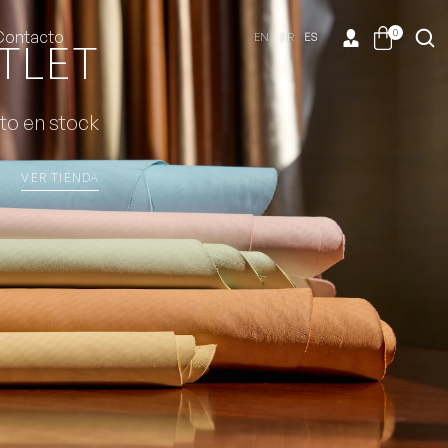
0
Contacto
EN
FR
ES
TLET
to en stock
VER TIENDA