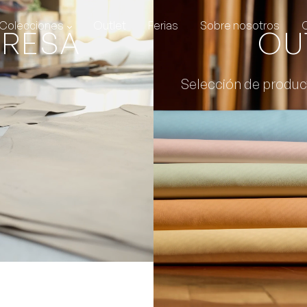
Colecciones
Outlet
Ferias
Sobre nosotros
PRESA
OU
Selección de produc