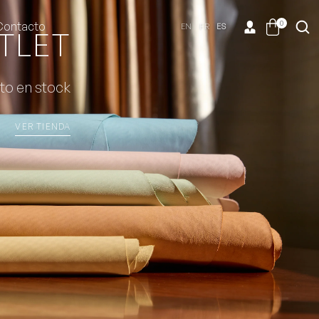
0
Contacto
EN
FR
ES
TLET
to en stock
VER TIENDA