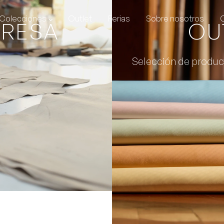
Colecciones
Outlet
Ferias
Sobre nosotros
PRESA
OU
Selección de produc