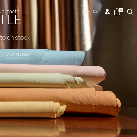
0
Contacto
EN
FR
ES
TLET
to en stock
VER TIENDA