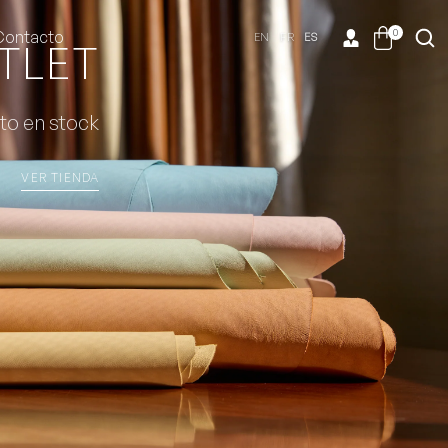
0
Contacto
EN
FR
ES
TLET
to en stock
VER TIENDA