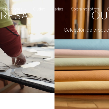
Colecciones
Outlet
Ferias
Sobre nosotros
PRESA
OU
Selección de produc